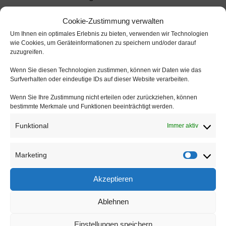
Aufgabenbereich.
Cookie-Zustimmung verwalten
Um Ihnen ein optimales Erlebnis zu bieten, verwenden wir Technologien
wie Cookies, um Geräteinformationen zu speichern und/oder darauf
Ihr Profil:
zuzugreifen.
Wenn Sie diesen Technologien zustimmen, können wir Daten wie das
Sie haben Ihre Ausbildung als
Surfverhalten oder eindeutige IDs auf dieser Website verarbeiten.
medizinische oder zahnmedizinische
Wenn Sie Ihre Zustimmung nicht erteilen oder zurückziehen, können
Fachangestellte (m/w/d), Optikerin
bestimmte Merkmale und Funktionen beeinträchtigt werden.
(m/w/d), Gesundheits- und
Funktional
Immer aktiv
Krankenpflegerin (m/w/d) oder eine
vergleichbare medizinische Ausbildung
Marketing
Market
erfolgreich abgeschlossen.
Akzeptieren
Idealerweise bringen Sie
Berufserfahrung mit, das ist aber keine
Ablehnen
Bedingung.
Einstellungen speichern